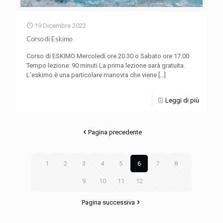
19 Dicembre 2022
Corso di Eskimo
Corso di ESKIMO Mercoledì ore 20.30 o Sabato ore 17.00
Tempo lezione: 90 minuti La prima lezione sarà gratuita.
L’eskimo è una particolare manovra che viene
[…]
Leggi di più
Pagina precedente
1
2
3
4
5
6
7
8
9
10
11
12
Pagina successiva